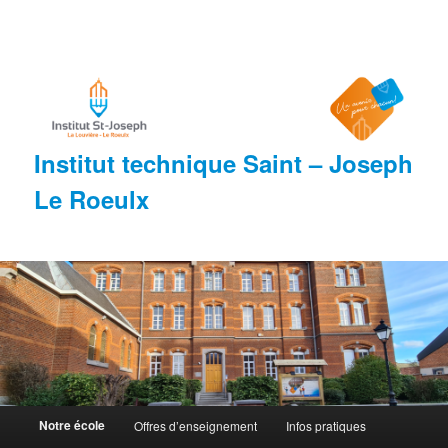
Aller
au
contenu
principal
Institut technique Saint – Joseph
Le Roeulx
M
Notre école
Offres d’enseignement
Infos pratiques
e