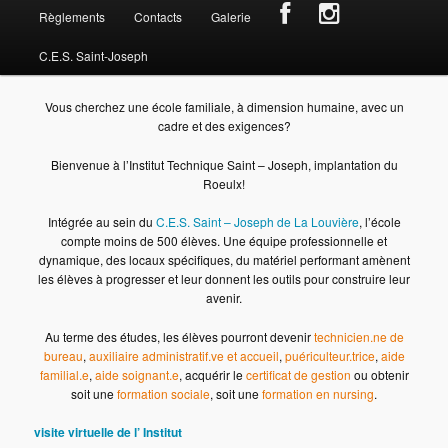
n
Règlements
Contacts
Galerie
u
p
C.E.S. Saint-Joseph
r
i
Vous cherchez une école familiale, à dimension humaine, avec un
n
cadre et des exigences?
c
i
Bienvenue à l’Institut Technique Saint – Joseph, implantation du
p
Roeulx!
a
l
Intégrée au sein du
C.E.S. Saint – Joseph de La Louvière
, l’école
compte moins de 500 élèves. Une équipe professionnelle et
dynamique, des locaux spécifiques, du matériel performant amènent
les élèves à progresser et leur donnent les outils pour construire leur
avenir.
Au terme des études, les élèves pourront devenir
technicien.ne de
bureau
,
auxiliaire
administratif.ve et accueil
,
puériculteur.trice
,
aide
familial.e
,
aide soignant.e
, acquérir le
certificat de gestion
ou obtenir
soit une
formation sociale
, soit une
formation en nursing
.
visite virtuelle de l’ Institut