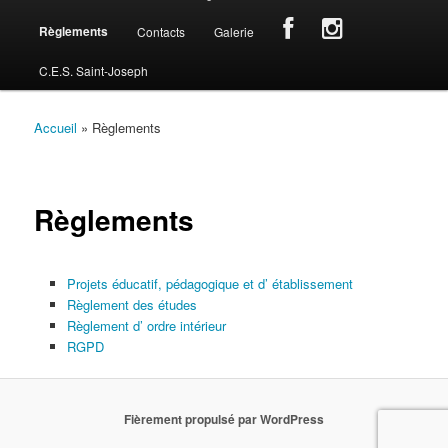
e
n
Règlements
Contacts
Galerie
u
p
C.E.S. Saint-Joseph
r
i
Accueil
»
Règlements
n
c
i
p
Règlements
a
l
Projets éducatif, pédagogique et d’ établissement
Règlement des études
Règlement d’ ordre intérieur
RGPD
Fièrement propulsé par WordPress