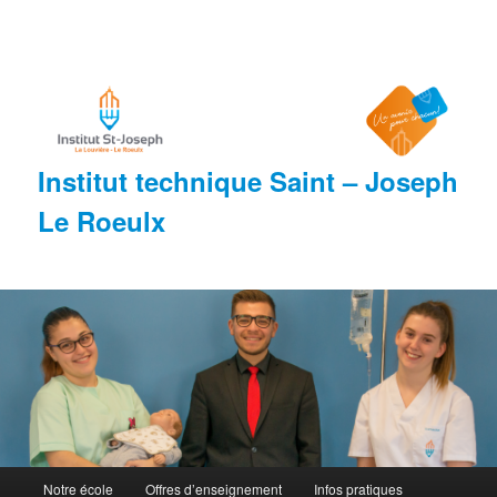
Aller
au
contenu
principal
Institut technique Saint – Joseph
Le Roeulx
M
Notre école
Offres d’enseignement
Infos pratiques